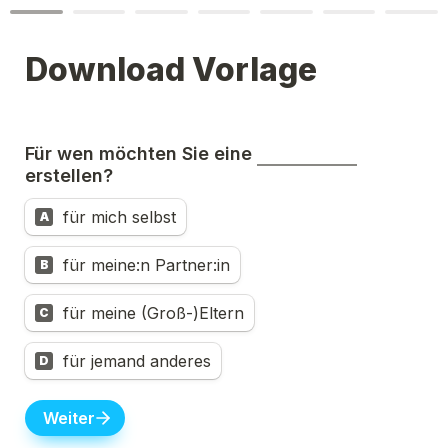
Download Vorlage
Für wen möchten Sie 
eine
erstellen?
für mich selbst
A
für meine:n Partner:in
B
für meine (Groß-)Eltern
C
für jemand anderes
D
Weiter